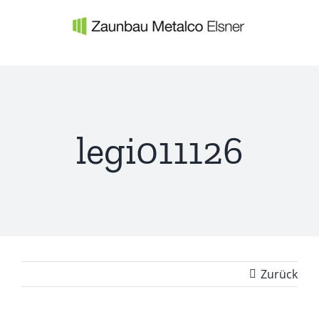
Zum
Inhalt
springen
legi011126
Zurück