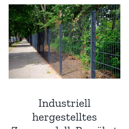
View
Larger
Image
Industriell
hergestelltes