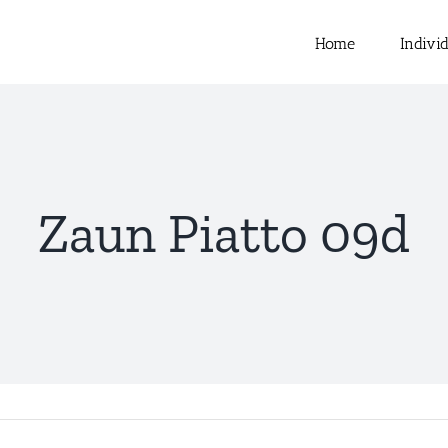
nach:
Home
Indivi
Zaun Piatto 09d