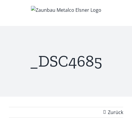
Zum
Inhalt
springen
_DSC4685
Zurück