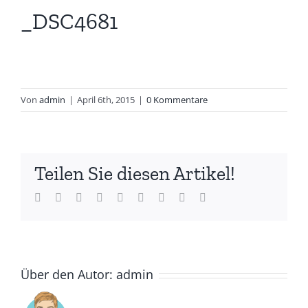
_DSC4681
Von
admin
|
April 6th, 2015
|
0 Kommentare
Teilen Sie diesen Artikel!
Facebook
Twitter
LinkedIn
Reddit
Whatsapp
Tumblr
Pinterest
Vk
Email
Über den Autor:
admin