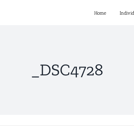
nach:
Home
Indivi
_DSC4728