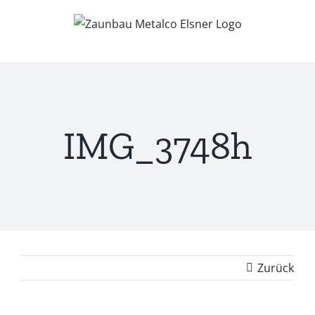
Zum
Inhalt
springen
IMG_3748h
Zurück