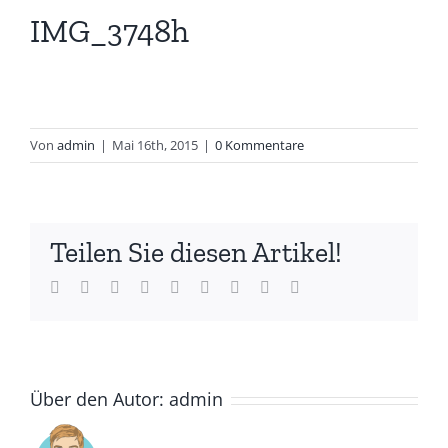
IMG_3748h
Von
admin
|
Mai 16th, 2015
|
0 Kommentare
Teilen Sie diesen Artikel!
Facebook
Twitter
LinkedIn
Reddit
Whatsapp
Tumblr
Pinterest
Vk
Email
Über den Autor:
admin