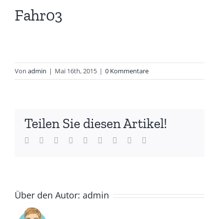
Fahr03
Von
admin
|
Mai 16th, 2015
|
0 Kommentare
Teilen Sie diesen Artikel!
Facebook
Twitter
LinkedIn
Reddit
Whatsapp
Tumblr
Pinterest
Vk
Email
Über den Autor:
admin